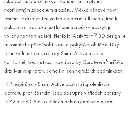
jako ochrana proti nízkým koncentracím plynů,
nepříjemným zápachům a ozónu. Měkké pěnové nosní
těsnění, měkká vnitřní vrstva z materiálu fleece šetrná k
pokožce a elastické textilní upínací pásky poskytují
®
vysoký komfort nošení. Flexibilní ActivForm
3D design se
automaticky přizpůsobí tvaru a pohybům obličeje. Díky
tomu sedí naše respirátory Smart Active těsně a
®
komfortně, bez nutnosti nosní svorky. DuraMesh
mřížka
drží tvar respirátoru sama i v těch nejtěžších podmínkách.
FFP respirátory Smart Active poskytují spolehlivou
ochranu proti částicím. Jsou dostupné v třídách ochrany
FFP2 a FFP3. Více o třídách ochrany naleznete
zde
.