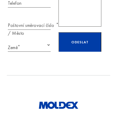
Telefon
*
Poštovní směrovací číslo
/ Město
*
Země
Přečetl/a jsem si
informace týkající se
ochrany osobních
údajů
a souhlasím s
nimi.