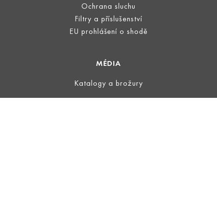
Ochrana sluchu
Filtry a příslušenství
EU prohlášení o shodě
MÉDIA
Katalogy a brožury
PRÁVNÍ INFORMACE
Impressum
Podmínky používání
Ochrana dat
Všeobecné obchodní podmínky
ECOVADIS