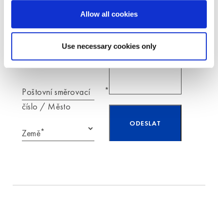
*
E-mail
Allow all cookies
Use necessary cookies only
Telefon
*
Poštovní směrovací
číslo / Město
*
Země
Přečetl/a jsem si
informace týkající
se
ochrany
osobních údajů
a