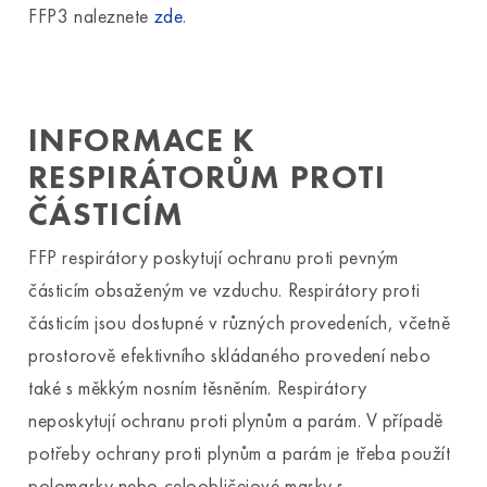
FFP3 naleznete
zde
.
INFORMACE K
RESPIRÁTORŮM PROTI
ČÁSTICÍM
FFP respirátory poskytují ochranu proti pevným
částicím obsaženým ve vzduchu. Respirátory proti
částicím jsou dostupné v různých provedeních, včetně
prostorově efektivního skládaného provedení nebo
také s měkkým nosním těsněním. Respirátory
neposkytují ochranu proti plynům a parám. V případě
potřeby ochrany proti plynům a parám je třeba použít
polomasky nebo celoobličejové masky s