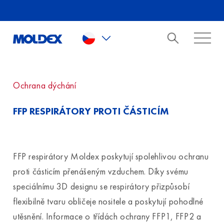
Skip to main content
Ochrana dýchání
FFP RESPIRÁTORY PROTI ČÁSTICÍM
FFP respirátory Moldex poskytují spolehlivou ochranu
proti částicím přenášeným vzduchem. Díky svému
speciálnímu 3D designu se respirátory přizpůsobí
flexibilně tvaru obličeje nositele a poskytují pohodlné
utěsnění. Informace o třídách ochrany FFP1, FFP2 a