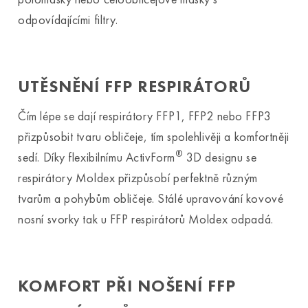
odpovídajícími filtry.
UTĚSNĚNÍ FFP RESPIRÁTORŮ
Čím lépe se dají respirátory FFP1, FFP2 nebo FFP3
přizpůsobit tvaru obličeje, tím spolehlivěji a komfortněji
®
sedí. Díky flexibilnímu ActivForm
3D designu se
respirátory Moldex přizpůsobí perfektně různým
tvarům a pohybům obličeje. Stálé upravování kovové
nosní svorky tak u FFP respirátorů Moldex odpadá.
KOMFORT PŘI NOŠENÍ FFP