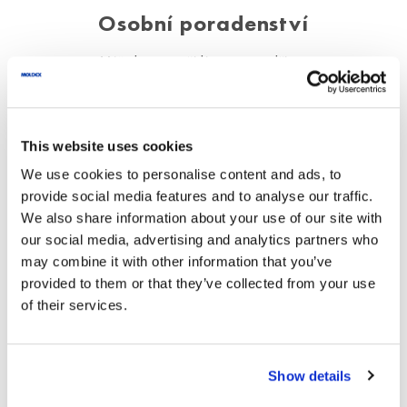
Osobní poradenství
Váš dotaz vyřídíme co nejdříve.
Telefon
+420 724 260 838
moldex@moldex.cz
This website uses cookies
We use cookies to personalise content and ads, to
provide social media features and to analyse our traffic.
Zde zadané údaje zpracováváme
We also share information about your use of our site with
our social media, advertising and analytics partners who
výhradně za účelem zodpovězení Vašeho
may combine it with other information that you’ve
dotazu.
provided to them or that they’ve collected from your use
of their services.
*
Jméno
*
Vaše zpráva
Show details
společnosti Moldex