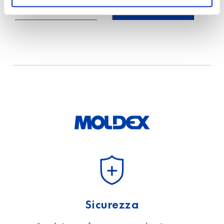
*
Paese
Ho letto e accetto
l’informativa sulla
protezione
dei dati.
Sicurezza