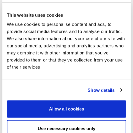
Utilizziamo i dati inseriti qui esclusivamente
per rispondere alle tue domande.
This website uses cookies
We use cookies to personalise content and ads, to
provide social media features and to analyse our traffic.
*
Nome
We also share information about your use of our site with
*
Il tuo messaggio per
our social media, advertising and analytics partners who
Moldex
may combine it with other information that you’ve
provided to them or that they’ve collected from your use
*
E-Mail
of their services.
Telefono
Show details
Allow all cookies
*
CAP/Città
Use necessary cookies only