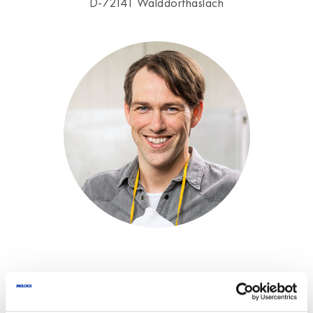
D-72141 Walddorfhäslach
Wir verarbeiten die hier eingegebenen Daten
ausschließlich für die Beantwortung Ihrer