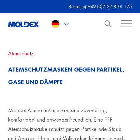
Skip to main content
Beratung +49 (0)7127 8101 175
Atemschutz
ATEMSCHUTZMASKEN GEGEN PARTIKEL,
GASE UND DÄMPFE
Moldex Atemschutzmasken sind zuverlässig,
komfortabel und anwenderfreundlich. Eine FFP
Atemschutzmaske schützt gegen Partikel wie Staub
und Aerosol. Halb- und Vollmasken können, je nach