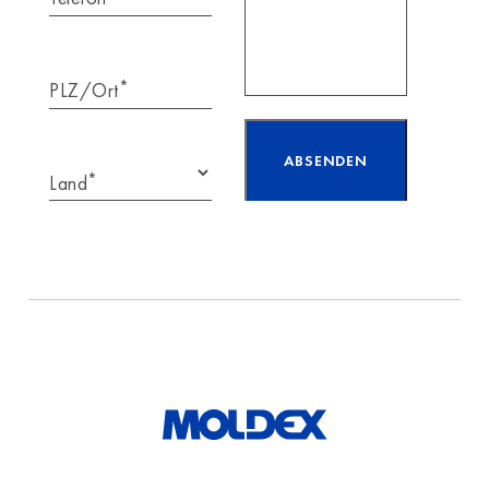
*
PLZ/Ort
*
Land
Ich habe die Hinweise
zum
Datenschutz
gelesen
und akzeptiere diese.