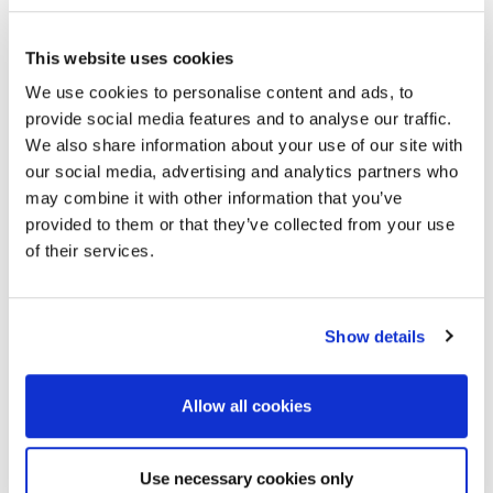
Daten ausschließlich für die
Beantwortung Ihrer Anfrage.
This website uses cookies
We use cookies to personalise content and ads, to
provide social media features and to analyse our traffic.
*
We also share information about your use of our site with
Name
*
Ihre Nachricht an
our social media, advertising and analytics partners who
Moldex
may combine it with other information that you’ve
provided to them or that they’ve collected from your use
*
E-mail
of their services.
Telefon
Show details
Allow all cookies
*
PLZ/Ort
Use necessary cookies only