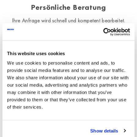
Persönliche Beratung
Ihre Anfrage wird schnell und kompetent bearbeitet.
Telefon
+49 7127 8101-175
service@moldex-europe.com
This website uses cookies
We use cookies to personalise content and ads, to
provide social media features and to analyse our traffic.
Wir verarbeiten die hier eingegebenen
We also share information about your use of our site with
Daten ausschließlich für die
our social media, advertising and analytics partners who
Beantwortung Ihrer Anfrage.
may combine it with other information that you’ve
provided to them or that they’ve collected from your use
of their services.
*
Name
*
Ihre Nachricht an
Moldex
Show details