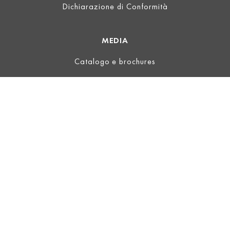
Dichiarazione di Conformità
MEDIA
Catalogo e brochures
INFORMAZIONI LEGALI
Informazioni
Termini d'uso
Privacy
Termini e condizioni generali
ECOVADIS