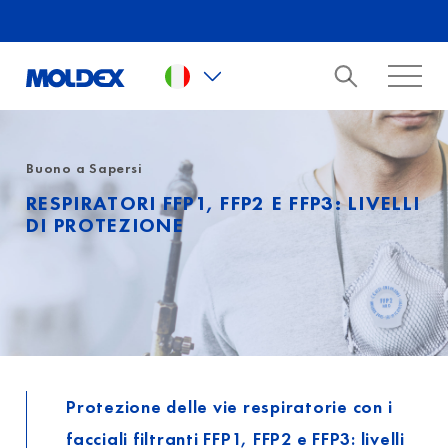
Skip to main content
Buono a Sapersi
RESPIRATORI FFP1, FFP2 E FFP3: LIVELLI
DI PROTEZIONE
Protezione delle vie respiratorie con i
facciali filtranti FFP1, FFP2 e FFP3: livelli