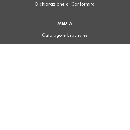
Dichiarazione di Conformità
MEDIA
Catalogo e brochures
INFORMAZIONI LEGALI
Informazioni
Termini d'uso
Privacy
Termini e condizioni generali
ECOVADIS