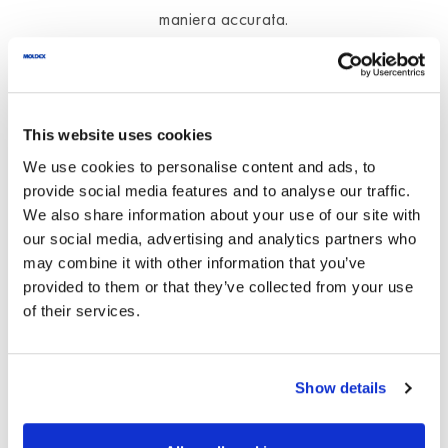
maniera accurata.
Telefono
+39 0362 23 91 20
info@it.moldex-europe.com
This website uses cookies
We use cookies to personalise content and ads, to
Utilizziamo i dati inseriti qui
provide social media features and to analyse our traffic.
We also share information about your use of our site with
esclusivamente per rispondere alle tue
our social media, advertising and analytics partners who
domande.
may combine it with other information that you’ve
provided to them or that they’ve collected from your use
of their services.
*
Nome
*
Il tuo messaggio per
Moldex
Show details
*
E-Mail