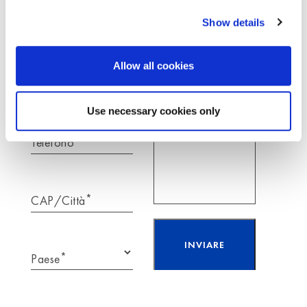
*
Show details
Nome
*
Il tuo messaggio per
Moldex
Allow all cookies
*
E-Mail
Use necessary cookies only
Telefono
*
CAP/Città
*
Paese
Ho letto e accetto