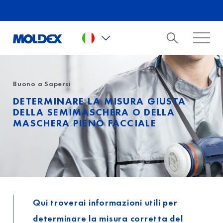
Skip to main content
Buono a Sapersi
DETERMINARE LA MISURA GIUSTA
DELLA SEMIMASCHERA O DELLA
MASCHERA PIENO FACCIALE
Qui troverai informazioni utili per
determinare la misura corretta del