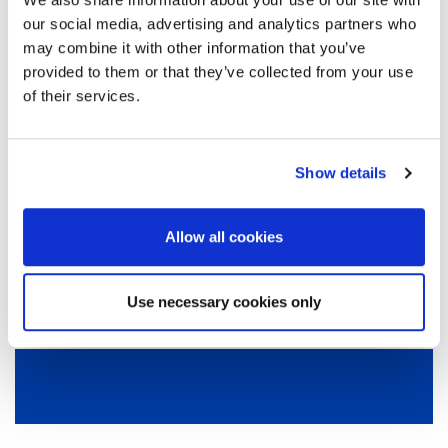
PURA-FIT® PLUGSTATION 500
our social media, advertising and analytics partners who
may combine it with other information that you’ve
provided to them or that they’ve collected from your use
775001
500 paia di inserti auricolari in
of their services.
dispenser
Show details
PURA-FIT® REFILL PACK
Allow all cookies
776001
500 paia di inserti in un sacchetto
Use necessary cookies only
per la ricarica