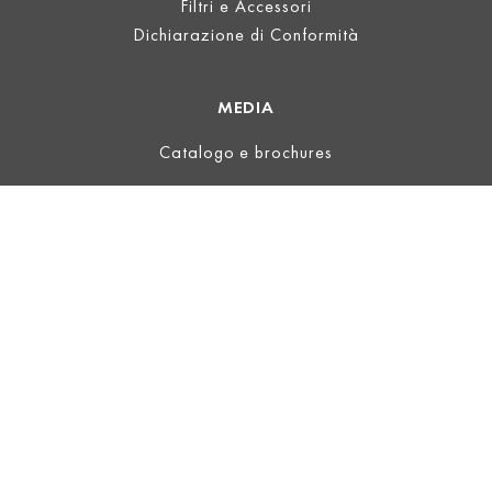
Filtri e Accessori
Dichiarazione di Conformità
MEDIA
Catalogo e brochures
INFORMAZIONI LEGALI
Informazioni
Termini d'uso
Privacy
Termini e condizioni generali
ECOVADIS