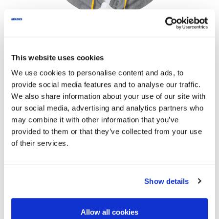
This website uses cookies
Wir verarbeiten die hier eingegebenen Daten
ausschließlich für die Beantwortung Ihrer
We use cookies to personalise content and ads, to
provide social media features and to analyse our traffic.
Anfrage.
We also share information about your use of our site with
our social media, advertising and analytics partners who
may combine it with other information that you’ve
*
Name
provided to them or that they’ve collected from your use
*
Ihre Nachricht an
of their services.
Moldex
*
E-mail
Show details
Telefon
Allow all cookies