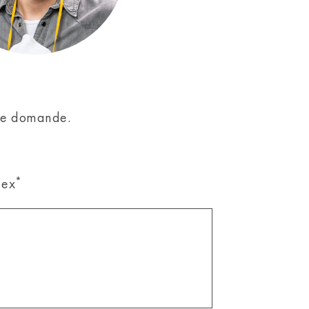
 tue domande.
*
dex