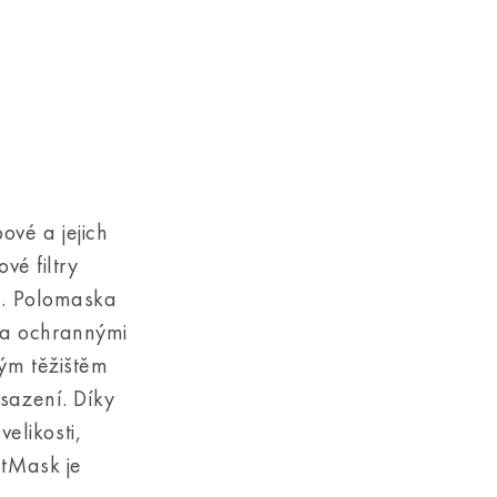
vé a jejich
vé filtry
e. Polomaska
 a ochrannými
ým těžištěm
sazení. Díky
velikosti,
ctMask je