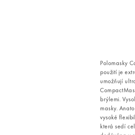
Polomasky Co
použití je ex
umožňují ultr
CompactMask 
brýlemi. Vys
masky. Anatom
vysoké flexibi
která sedí ce