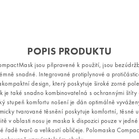
POPIS PRODUKTU
mpactMask jsou připravené k použití, jsou bezúdržbo
trémně snadné. Integrované protiplynové a protičástico
akompaktní design, který poskytuje široké zorné pol
je také snadno kombinovatelná s ochrannými štíty
oký stupeň komfortu nošení je dán optimálně vyvážen
icky tvarované těsnění poskytuje komfortní, těsné u
litě v oblasti nosu je maska k dispozici pouze v jedné 
lé řadě tvarů a velikostí obličeje. Polomaska Compa