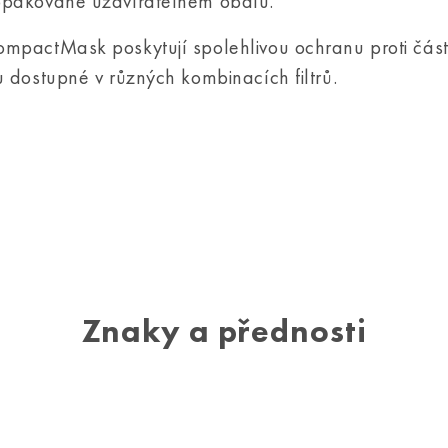
pakovaně uzavíratelném obalu.
mpactMask poskytují spolehlivou ochranu proti čás
 dostupné v různých kombinacích filtrů.
Znaky a přednosti