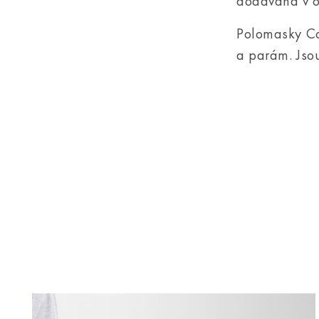
dodávána v o
Polomasky Co
a parám. Jsou