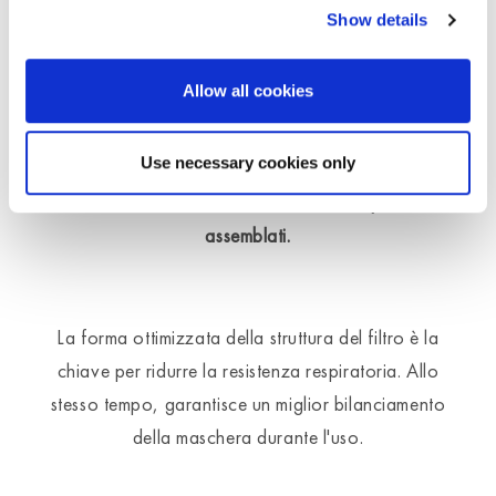
Sviluppato per le Serie 7000 e 9000.
Show details
I codici articolo rimangono invariati.
Allow all cookies
La durata del filtro non cambia.
Use necessary cookies only
È possibile continuare a utilizzare le custodie
offerte come accessorio e con i kit pre-
assemblati.
La forma ottimizzata della struttura del filtro è la
chiave per ridurre la resistenza respiratoria. Allo
stesso tempo, garantisce un miglior bilanciamento
della maschera durante l'uso.