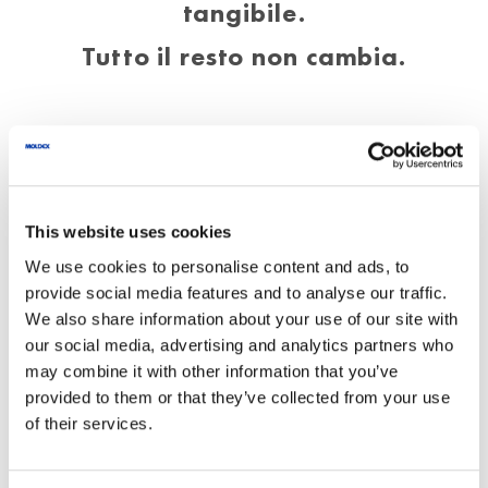
tangibile.
Tutto il resto non cambia.
Innovazione senza costi aggiuntivi.
La protezione rimane eccellente.
This website uses cookies
Il peso rimane invariato.
We use cookies to personalise content and ads, to
provide social media features and to analyse our traffic.
Sempre con sistema EasyLock®.
We also share information about your use of our site with
our social media, advertising and analytics partners who
Il campo visivo rimane ottimo.
may combine it with other information that you’ve
provided to them or that they’ve collected from your use
La libertà di movimento rimane invariata.
of their services.
La maneggevolezza non cambia.