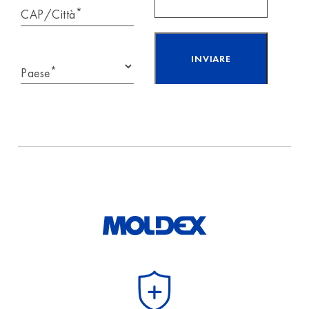
*
CAP/Città
*
Paese
Ho letto e accetto
l’informativa sulla
protezione
dei dati.