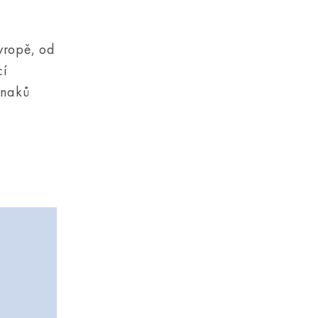
vropě, od
cí
znaků