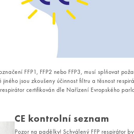
k označení FFP1, FFP2 nebo FFP3, musí splňovat pož
ého jsou zkoušeny účinnost filtru a těsnost respirá
 respirátor certifikován dle Nařízení Evropského par
CE kontrolní seznam
Pozor na padělky! Schválený FFP respirátor b