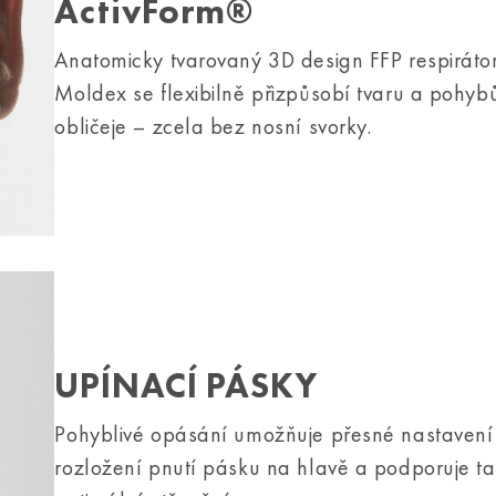
ActivForm®
Anatomicky tvarovaný 3D design FFP respiráto
Moldex se flexibilně přizpůsobí tvaru a pohy
obličeje – zcela bez nosní svorky.
UPÍNACÍ PÁSKY
Pohyblivé opásání umožňuje přesné nastavení
rozložení pnutí pásku na hlavě a podporuje t