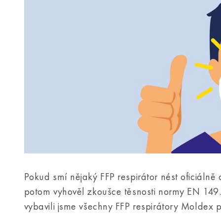
Pokud smí nějaký FFP respirátor nést oficiálně 
potom vyhověl zkoušce těsnosti normy EN 149.
vybavili jsme všechny FFP respirátory Moldex p