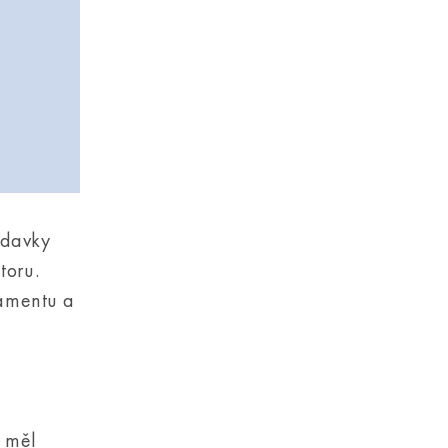
adavky
toru.
lamentu a
y měl