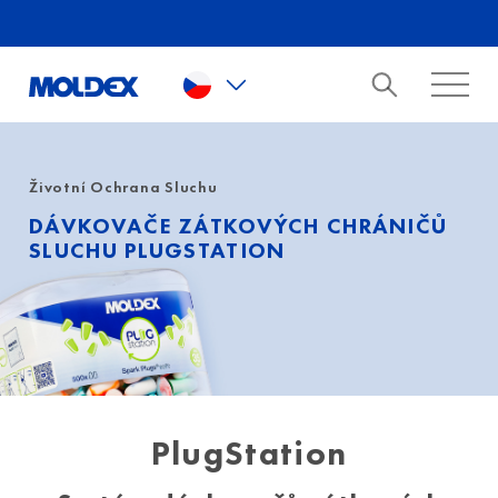
Skip to main content
Životní Ochrana Sluchu
DÁVKOVAČE ZÁTKOVÝCH CHRÁNIČŮ
SLUCHU PLUGSTATION
PlugStation