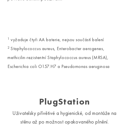
1
vyžaduje čtyři AA baterie, nejsou součástí balení
2
Staphylococcus aureus, Enterobacter aerogenes,
methicilin-rezistentní Staphylococcus aureus (MRSA),
Escherichia coli O157:H7 a Pseudomonas aeruginosa
PlugStation
Uživatelsky přívětivé a hygienické, od montáže na
stěnu až po možnost opakovaného plnění.