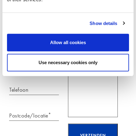
De hier ingevulde gegevens verwerken wij
uitsluitend om je verzoek te beantwoorden.
Show details
*
Naam
*
Je bericht voor Moldex
Allow all cookies
Use necessary cookies only
*
E-mail
Telefoon
*
Postcode/locatie