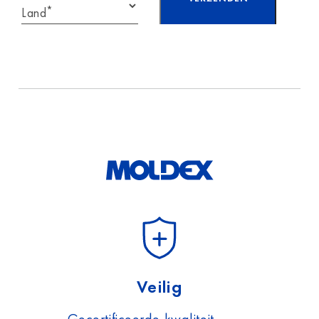
*
Land
Ik heb de informatie
over
gegevensbescherming
gelezen en accepteer
deze.
Veilig