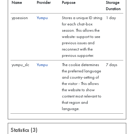
Name
Provider
Purpose
Storage
Duration
ypsession
Yumpu
Stores a unique ID string
1 day
for each chat-box
session. This allows the
website-support to see
previous issues and
reconnect with the
previous supporter.
yumpu_slc
Yumpu
The cookie determines
7 days
the preferred language
and country-setting of
the visitor - This allows
the website to show
content most relevant to
that region and
language.
Statistics (3)