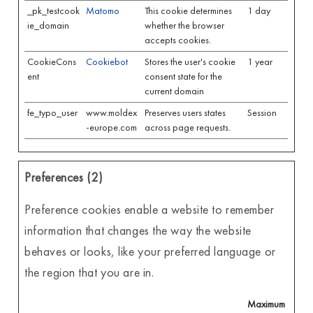
_pk_testcook
Matomo
This cookie determines
1 day
ie_domain
whether the browser
accepts cookies.
CookieCons
Cookiebot
Stores the user's cookie
1 year
ent
consent state for the
current domain
fe_typo_user
www.moldex
Preserves users states
Session
-europe.com
across page requests.
Preferences (2)
Preference cookies enable a website to remember
information that changes the way the website
behaves or looks, like your preferred language or
the region that you are in.
Maximum