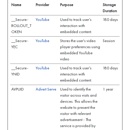
Name
Provider
Purpose
Storage
Duration
__Secure-
YouTube
Used to track user’s
180 days
ROLLOUT_T
interaction with
OKEN
embedded content.
__Secure-
YouTube
Stores the user's video
Session
YEC
player preferences using
embedded YouTube
video
__Secure-
YouTube
Used to track user’s
180 days
YNID
interaction with
embedded content.
AVPUID
Advert Serve
Used to identify the
1 year
visitor across visits and
devices. This allows the
website to present the
visitor with relevant
advertisement - The
service is provided by