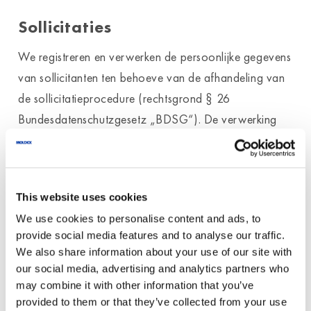
Sollicitaties
We registreren en verwerken de persoonlijke gegevens
van sollicitanten ten behoeve van de afhandeling van
de sollicitatieprocedure (rechtsgrond § 26
Bundesdatenschutzgesetz „BDSG“). De verwerking
kan ook via elektronische weg plaatsvinden. Dat geldt
met name als een sollicitant de betreffende
sollicitatiedocumenten via elektronische weg,
This website uses cookies
bijvoorbeeld per e-mail aan ons overdraagt.
We use cookies to personalise content and ads, to
Bij het afsluiten van een arbeidscontract met een
provide social media features and to analyse our traffic.
We also share information about your use of our site with
sollicitant worden de overgedragen gegevens ten
our social media, advertising and analytics partners who
behoeve van het afwikkelen van het werkverband
may combine it with other information that you’ve
opgeslagen, rekening houdend met de wettelijke
provided to them or that they’ve collected from your use