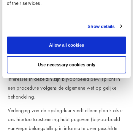
voorschriften.
of their services.
Mocht met de sollicitant geen arbeidsovereenkomst
worden gesloten, dan worden de
Show details
sollicitatiedocumenten zes maanden na het
bekendmaken van de beslissing automatisch
Allow all cookies
verwijderd, voorzover verwijderen niet in tegenspraak
is met andere rechtmatige interesses van de voor de
Use necessary cookies only
verwerking verantwoordelijke. Overige rechtmatige
interesses in deze zin zijn bijvoorbeeld bewijsplicht in
een procedure volgens de algemene wet op gelijke
behandeling.
Verlenging van de opslagduur vindt alleen plaats als u
ons hiertoe toestemming hebt gegeven (bijvoorbeeld
vanwege belangstelling in informatie over geschikte