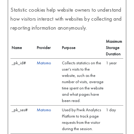
Statistic cookies help website owners to understand
how visitors interact with websites by collecting and
reporting information anonymously.
Maximum
Name
Provider
Purpose
Storage
Duration
_pk_id#
Matomo
Collects statistics on the
1 year
user's visits to the
website, such as the
number of visits, average
time spent on the website
and what pages have
been read.
_pk_ses#
Matomo
Used by Piwik Analytics
1 day
Platform to track page
requests from the visitor
during the session.