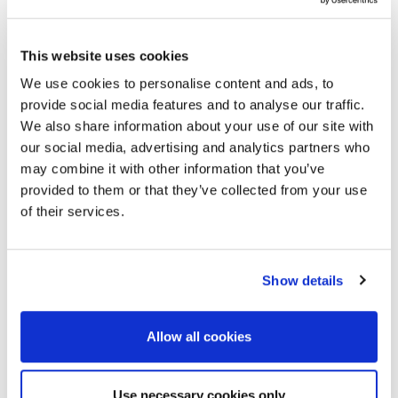
This website uses cookies
We use cookies to personalise content and ads, to
provide social media features and to analyse our traffic.
We also share information about your use of our site with
our social media, advertising and analytics partners who
may combine it with other information that you’ve
provided to them or that they’ve collected from your use
of their services.
ENERGIEVERBRUIK
We werken continu aan het optimaliseren van ons
Show details
energieverbruik, bijvoorbeeld door onze verlichting
volledig om te bouwen naar LED-technologie. Op
Allow all cookies
onze hoofdlocatie in Walddorfhäslach gebruiken we
elektriciteit uit 100% waterkracht, opgewekt in het
Use necessary cookies only