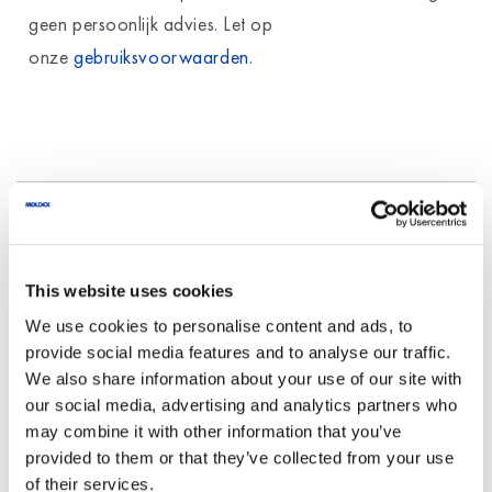
geen persoonlijk advies. Let op
onze
gebruiksvoorwaarden
.
Persoonlijk advies
This website uses cookies
Je aanvraag wordt snel en grondig behandeld.
We use cookies to personalise content and ads, to
provide social media features and to analyse our traffic.
Telefon
+31 [0] 180 53 00 53
We also share information about your use of our site with
info@nl.moldex-europe.com
our social media, advertising and analytics partners who
may combine it with other information that you’ve
provided to them or that they’ve collected from your use
of their services.