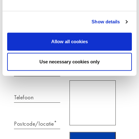
De hier ingevulde gegevens verwerken wij
uitsluitend om je verzoek te
beantwoorden.
Show details
Allow all cookies
*
Naam
*
Je bericht voor
Moldex
Use necessary cookies only
*
E-mail
Telefoon
*
Postcode/locatie