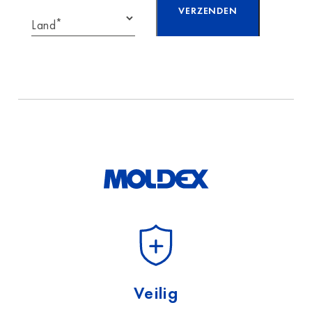
*
Land
Ik heb de informatie
over
gegevensbescherming
gelezen en accepteer
deze.
Veilig