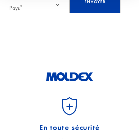
*
Pays
J'ai lu et j'accepte
les
informations sur
la protection
des
données.
En toute sécurité