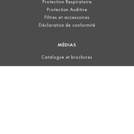
Protection Respiratoire
Protection Auditive
Filtres et accessoires
Déclaration de conformité
MÉDIAS
Catalogue et brochures
LÉGAL
Information
Conditions d’utilisation
Politique de confidentialité
Conditions Générales
ECOVADIS