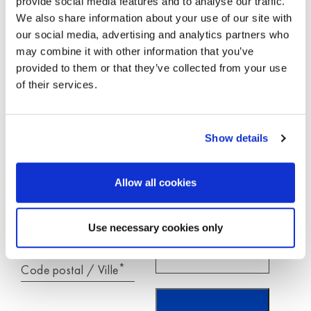
provide social media features and to analyse our traffic.
Les donnée saisies ici sont exclusivement
We also share information about your use of our site with
utilisées pour répondre à votre demande.
our social media, advertising and analytics partners who
may combine it with other information that you’ve
provided to them or that they’ve collected from your use
of their services.
*
Prénom
*
J'ai lu et j'accepte les
informations sur la
Show details
protection des données.
*
E-Mail
Allow all cookies
Téléphone
Use necessary cookies only
*
Code postal / Ville