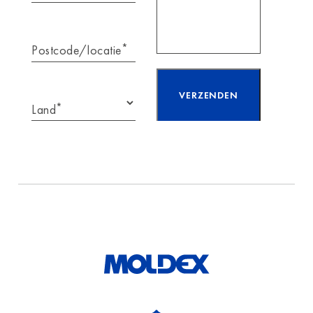
*
Postcode/locatie
*
Land
Ik heb de informatie
over
gegevensbescherming
gelezen en accepteer
deze.