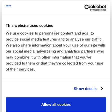
Disclaimer
This website uses cookies
We use cookies to personalise content and ads, to
Deze informatie is juridisch niet bindend en vervangt
provide social media features and to analyse our traffic.
geen persoonlijk advies. Let op
We also share information about your use of our site with
onze
gebruiksvoorwaarden
.
our social media, advertising and analytics partners who
may combine it with other information that you’ve
provided to them or that they’ve collected from your use
of their services.
Persoonlijk advies
Show details
Je aanvraag wordt snel en grondig behandeld.
Allow all cookies