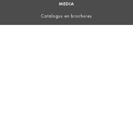
MEDIA
Catalogus en brochures
JURIDISCH
Impressum
Gebruiksvoorwaarden
Privacy policy
Algemene Voorwaarden
ECOVADIS