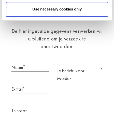
Telefon
+31 [0] 180 53 00 53
Use necessary cookies only
info@nl.moldex-europe.com
De hier ingevulde gegevens verwerken wij
uitsluitend om je verzoek te
beantwoorden.
*
Naam
*
Je bericht voor
Moldex
*
E-mail
Telefoon