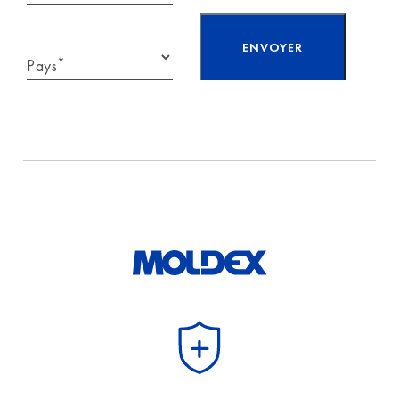
*
Pays
J'ai lu et j'accepte
les
informations sur
la protection
des
données.