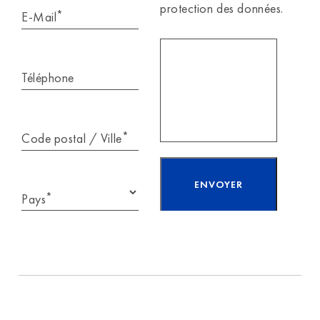
protection des données.
*
E-Mail
Téléphone
*
Code postal / Ville
*
Pays
J'ai lu et j'accepte
les
informations sur
la protection
des
données.