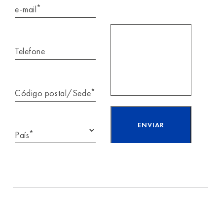
*
e-mail
Telefone
*
Código postal/Sede
*
País
Li e aceito as
informações sobre
proteção
de dados.