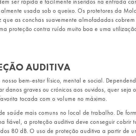
dem ser rápida e facilmente inseridos na entrada ca
rmalmente usada sob o queixo. Os protetores da Mol
 vez que as conchas suavemente almofadadas cobrem
 uma proteção contra ruído muito boa e uma utilizaçã
EÇÃO AUDITIVA
o nosso bem-estar físico, mental e social. Dependen
r danos graves ou crónicos aos ouvidos, quer seja o
avorita tocada com o volume no máximo.
 de saúde mais comuns no local de trabalho. De for
 fiável, a proteção auditiva deve conseguir cobrir 
dos 80 dB. O uso de proteção auditiva a partir de 