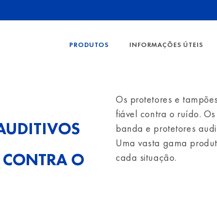
PRODUTOS
INFORMAÇÕES ÚTEIS
OTEÇÃO AUDITIVA
NÍVEIS DE PROTEÇÃO
PROTEÇÃO O
Os protetores e tampõe
STRAR TODOS
MOSTRAR TO
FAQ MÁSCARAS FFP
fiável contra o ruído. 
MPÕES AUDITIVOS
ÓCULOS DE 
VALORES DE ISOLAM
AUDITIVOS
banda e protetores auditi
MPÕES AUDITIVOS ESTRIADOS
NÍVEIS DE PROTEÇÃO 
Uma vasta gama produto
MPÕES AUDITIVOS COM BANDA
L CONTRA O
cada situação.
CLASSES DE FILTROS 
OTETORES
SEADOR DE TAMPÕES
FAÇA A ESCOLHA CO
FACTOS SOBRE ÓCUL