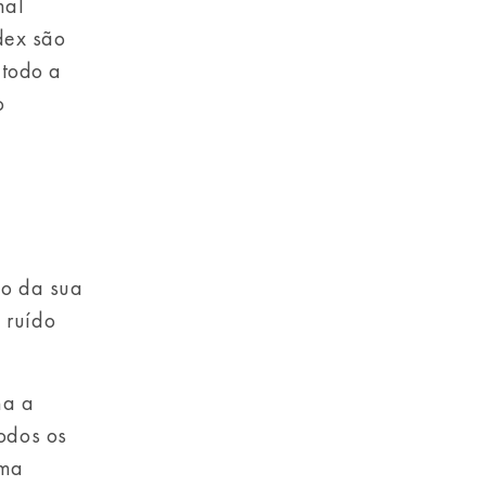
nal
dex são
 todo a
o
do da sua
 ruído
ma a
todos os
uma