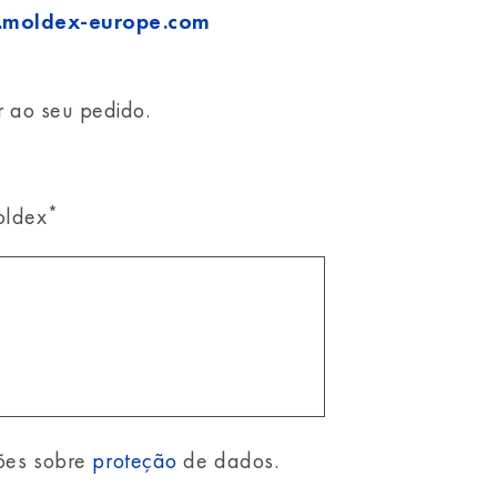
s.moldex-europe.com
r ao seu pedido.
*
oldex
ções sobre
proteção
de dados.