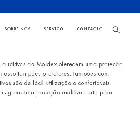
SOBRE NÓS
SERVIÇO
CONTACTO
 DAS MÁSCARAS FFP
CULAR
HISTÓRIA DA EMPRESA
CATÁLOGO
FILTROS E ACESSÓRIOS
s auditivos da Moldex oferecem uma proteção
DOS
MOSTRAR TODOS
AMBIENTE
Os nosso tampões protetores, tampões com
SEGURANÇA
ENTO SONORO PARA PROTEÇÃO AUDITIVA
vos são de fácil utilização e confortáveis.
DO FILTRO DE PARTÍCULAS
s garante a proteção auditiva certa para
DE GÁS E NÍVEIS DE PROTEÇÃO
RRETA DO TAMANHO DA MEIA MÁSCARA E DA MÁSCAR
OS DE SEGURANÇA