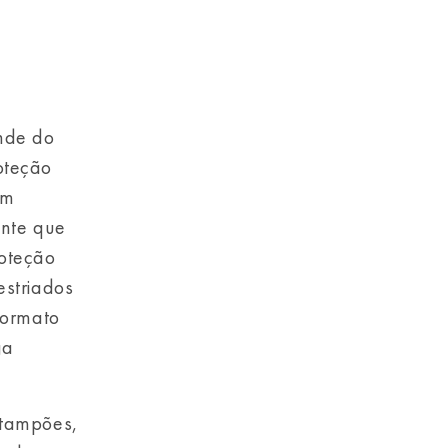
nde do
oteção
em
ante que
roteção
estriados
formato
ga
 tampões,