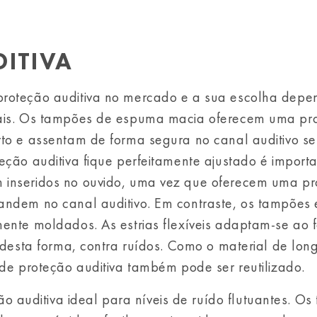
DITIVA
proteção auditiva no mercado e a sua escolha depe
oais. Os tampões de espuma macia oferecem uma pr
rto e assentam de forma segura no canal auditivo s
eção auditiva fique perfeitamente ajustado é import
 inseridos no ouvido, uma vez que oferecem uma p
andem no canal auditivo. Em contraste, os tampões 
mente moldados. As estrias flexíveis adaptam-se ao 
, desta forma, contra ruídos. Como o material de lon
 de proteção auditiva também pode ser reutilizado.
uditiva ideal para níveis de ruído flutuantes. Os