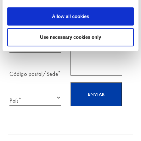
Moldex
Allow all cookies
*
e-mail
Use necessary cookies only
Telefone
*
Código postal/Sede
*
País
Li e aceito as
informações sobre
proteção
de dados.