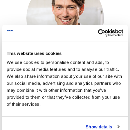
This website uses cookies
We use cookies to personalise content and ads, to
provide social media features and to analyse our traffic.
We also share information about your use of our site with
Tratamos os dados aqui introduzidos
our social media, advertising and analytics partners who
exclusivamente para responder ao seu
may combine it with other information that you’ve
provided to them or that they’ve collected from your use
pedido.
of their services.
*
Nome
*
Show details
A sua mensagem para