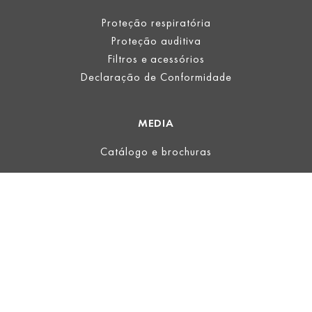
Proteção respiratória
Proteção auditiva
Filtros e acessórios
Declaração de Conformidade
MEDIA
Catálogo e brochuras
LEGAL
Informação legal
Termos de Uso
Informações sobre a proteção de dados
TERMOS E CONDIÇÕES