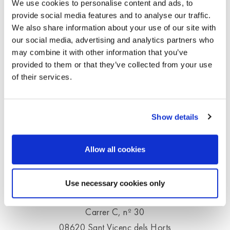
We use cookies to personalise content and ads, to
provide social media features and to analyse our traffic.
We also share information about your use of our site with
Aconselhamento pessoal
our social media, advertising and analytics partners who
may combine it with other information that you’ve
A sua consulta será tratada de maneira rápida e
provided to them or that they’ve collected from your use
ampla
of their services.
Serviço ao cliente Moldex
Show details
Telefone
+34 93 588 99 50
sales@es.moldex-europe.com
Allow all cookies
Moldex/Metric AG & Co. KG
Use necessary cookies only
Pol. Ind. Molí dels Frares
Carrer C, nº 30
08620 Sant Vicenç dels Horts