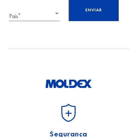
*
País
Li e aceito as
informações sobre
proteção
de dados.
Segurança