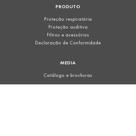
PRODUTO
Proteção respiratória
Proteção auditiva
Filtros e acessórios
Declaração de Conformidade
MEDIA
Catálogo e brochuras
LEGAL
Informação legal
Termos de Uso
Informações sobre a proteção de dados
TERMOS E CONDIÇÕES