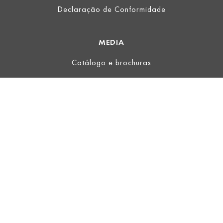
Declaração de Conformidade
MEDIA
Catálogo e brochuras
LEGAL
Informação legal
Termos de Uso
Informações sobre a proteção de dados
TERMOS E CONDIÇÕES
ECOVADIS