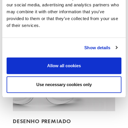
our social media, advertising and analytics partners who
HASTES LATERAIS FLEXÍVEIS
may combine it with other information that you’ve
provided to them or that they’ve collected from your use
Os hastes laterais adaptam-se à forma da
of their services.
cabeça para um ajuste seguro e confortável
Show details
Allow all cookies
Use necessary cookies only
DESENHO PREMIADO