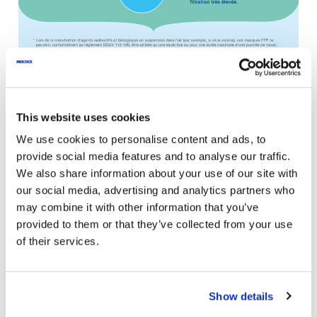
This website uses cookies
We use cookies to personalise content and ads, to
provide social media features and to analyse our traffic.
We also share information about your use of our site with
Clause de non-responsabilité
our social media, advertising and analytics partners who
may combine it with other information that you’ve
Cette information est générale, ne constitue en aucun
provided to them or that they’ve collected from your use
cas une obligation contractuelle et ne remplace pas les
of their services.
conseils personnalisés. Merci de bien lire nos
conditions d’utilisation
.
Show details