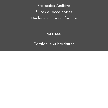
Protection Auditive
Filtres et accessoires
Déclaration de conformité
MÉDIAS
Catalogue et brochures
LÉGAL
Information
Conditions d’utilisation
Politique de confidentialité
Conditions Générales
ECOVADIS