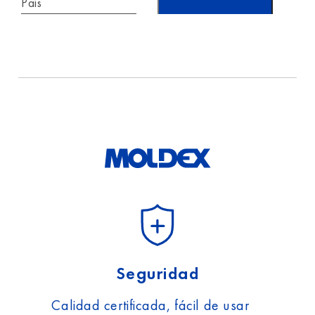
*
País
He leído y acepto la
información sobre
protección
de datos.
Seguridad
Calidad certificada, fácil de usar