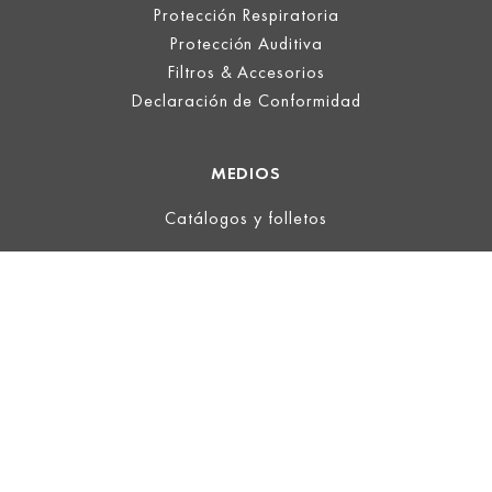
Protección Respiratoria
Protección Auditiva
Filtros & Accesorios
Declaración de Conformidad
MEDIOS
Catálogos y folletos
LEGALIDAD
Imprimir
Términos de uso
Política de protección de datos
AGB
ECOVADIS