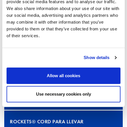
provide social media features and to analyse our traffic.
We also share information about your use of our site with
our social media, advertising and analytics partners who
640001
50 pares de tapones para los
may combine it with other information that you’ve
oídos, empaquetados por pares
provided to them or that they’ve collected from your use
of their services.
en una caja PocketPak
Show details
ROCKETS® CORD
Allow all cookies
640101
50 pares de tapones para los
oídos con cordón, empaquetados
Use necessary cookies only
por pares en una caja PocketPak
ROCKETS® CORD PARA LLEVAR