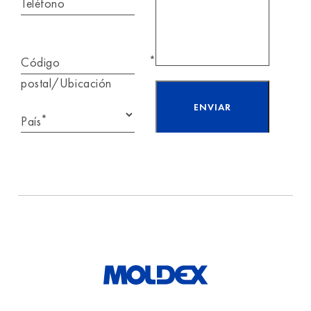
Teléfono
*
Código
postal/Ubicación
*
País
He leído y acepto la
información sobre
protección
de datos.