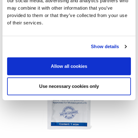
our social media, advertising and analytics partners who
PROTETORES AUDITIVOS
may combine it with other information that you’ve
provided to them or that they’ve collected from your use
Almofada auricular e inserções de espuma para
of their services.
protetores auditivos
PORMENORES
Show details
Allow all cookies
Use necessary cookies only