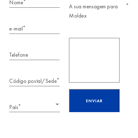
*
Nome
*
A sua mensagem para
Moldex
*
e-mail
Telefone
*
Código postal/Sede
*
País
Li e aceito as
informações sobre