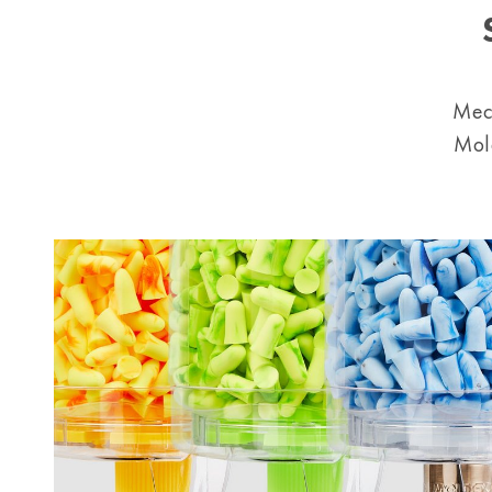
Mecâ
Mol