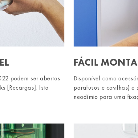
EL
FÁCIL MONT
2022 podem ser abertos
Disponível como acessó
ks [Recargas]. Isto
parafusos e cavilhas) e
neodímio para uma fixaç