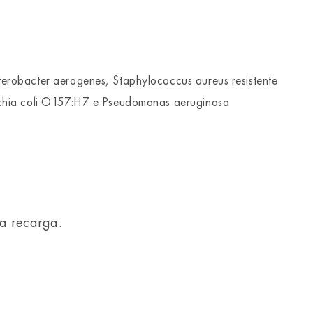
erobacter aerogenes, Staphylococcus aureus resistente
ichia coli O157:H7 e Pseudomonas aeruginosa
la recarga.