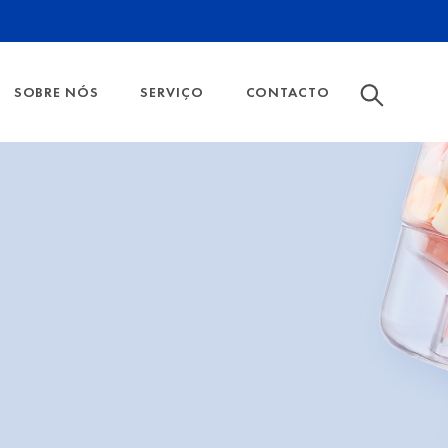
SOBRE NÓS
SERVIÇO
CONTACTO
 DAS MÁSCARAS FFP
CULAR
HISTÓRIA DA EMPRESA
CATÁLOGO
FILTROS E ACESSÓRIOS
DOS
MOSTRAR TODOS
AMBIENTE
SEGURANÇA
ENTO SONORO PARA PROTEÇÃO AUDITIVA
DO FILTRO DE PARTÍCULAS
DE GÁS E NÍVEIS DE PROTEÇÃO
RRETA DO TAMANHO DA MEIA MÁSCARA E DA MÁSCAR
OS DE SEGURANÇA