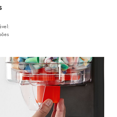
s
ável:
pões