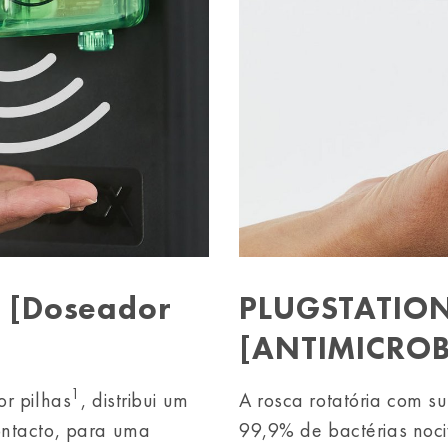
 [Doseador
PLUGSTATION
[ANTIMICRO
1
or pilhas
, distribui um
A rosca rotatória com s
ontacto, para uma
99,9% de bactérias noci