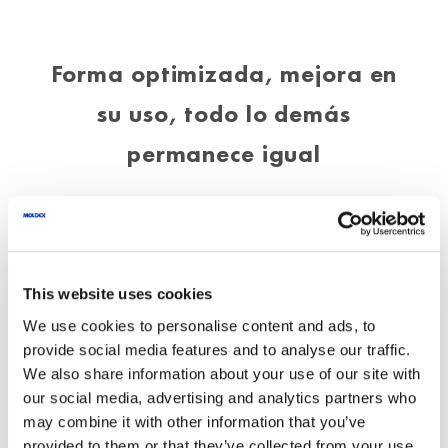
Forma optimizada, mejora en
su uso, todo lo demás
permanece igual
Innovación sin coste adicional.
La protección sigue siendo excelente.
This website uses cookies
We use cookies to personalise content and ads, to
El peso sigue siendo el mismo.
provide social media features and to analyse our traffic.
We also share information about your use of our site with
Se mantiene el sistema EasyLock®.
our social media, advertising and analytics partners who
may combine it with other information that you’ve
El campo de visión sigue siendo muy bueno.
provided to them or that they’ve collected from your use