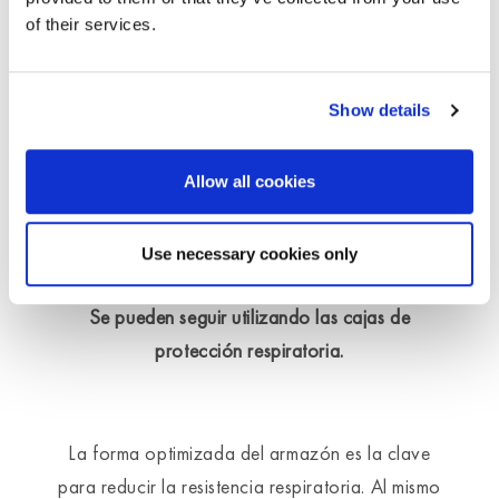
La libertad de movimiento sigue siendo la misma.
of their services.
El manejo sigue siendo el mismo.
Show details
Diseñado para las series 7000 y 9000.
Los números de referencia siguen siendo los
Allow all cookies
mismos.
Use necessary cookies only
El tiempo de retención sigue siendo el mismo.
Se pueden seguir utilizando las cajas de
protección respiratoria.
La forma optimizada del armazón es la clave
para reducir la resistencia respiratoria. Al mismo